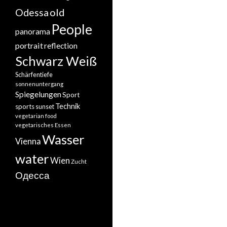
old
Odessa
People
panorama
portrait
reflection
Schwarz Weiß
Schärfentiefe
sonnenuntergang
Spiegelungen
Sport
Technik
sports
sunset
vegetarian food
vegetarisches Essen
Wasser
Vienna
water
Wien
Zucht
Одесса