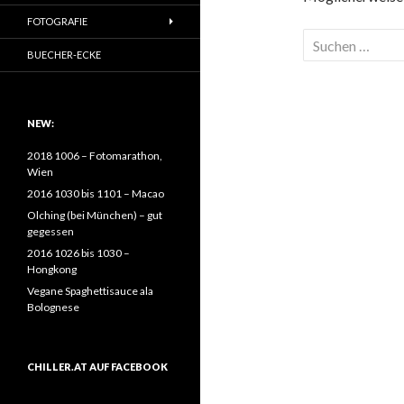
FOTOGRAFIE
Suchen
BUECHER-ECKE
nach:
NEW:
2018 1006 – Fotomarathon,
Wien
2016 1030 bis 1101 – Macao
Olching (bei München) – gut
gegessen
2016 1026 bis 1030 –
Hongkong
Vegane Spaghettisauce ala
Bolognese
CHILLER.AT AUF FACEBOOK