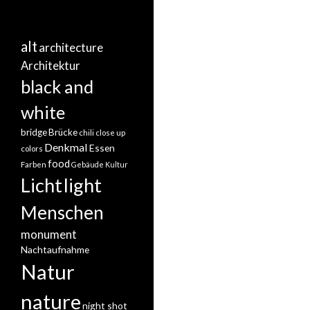
alt
architecture
Architektur
black and
white
bridge
Brücke
chili
close up
Denkmal
Essen
colors
food
Farben
Gebäude
Kultur
Licht
light
Menschen
monument
Nachtaufnahme
Natur
nature
night shot