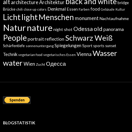
black and white
alt
architecture
Architektur
bridge
Denkmal
food
Essen
Brücke
chili
close up
colors
Farben
Gebäude
Kultur
Licht
light
Menschen
monument
Nachtaufnahme
Natur
nature
old
Odessa
panorama
night shot
People
Schwarz Weiß
portrait
reflection
Spiegelungen
Sport
sports
Schärfentiefe
sunset
sonnenuntergang
Wasser
Vienna
Technik
vegetarian food
vegetarisches Essen
water
Одесса
Wien
Zucht
BLOGSTATISTIK